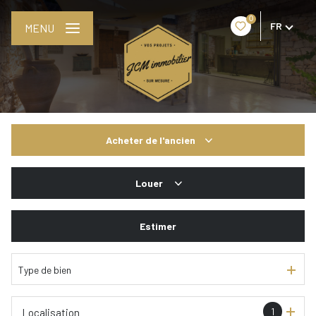
0
FR
MENU
Acheter
de l'ancien
De l'ancien
Louer
De l'immo pro
De l'immo pro
Estimer
Type de bien
1
Localisation