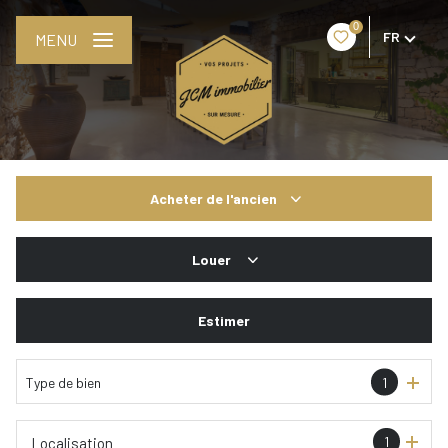
0
FR
MENU
Acheter
de l'ancien
De l'ancien
Louer
De l'immo pro
De l'immo pro
Estimer
Type de bien
1
1
Localisation