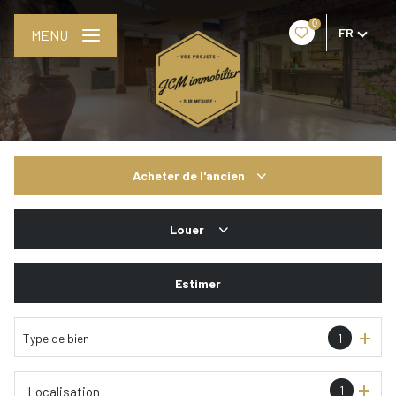
0
FR
MENU
Acheter
de l'ancien
De l'ancien
Louer
De l'immo pro
De l'immo pro
Estimer
Type de bien
1
1
Localisation