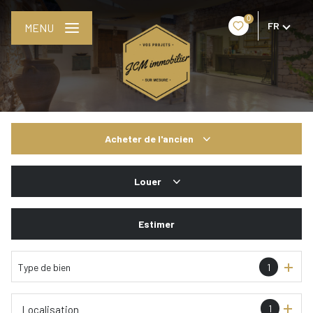
0
FR
MENU
Acheter
de l'ancien
De l'ancien
Louer
De l'immo pro
De l'immo pro
Estimer
Type de bien
1
1
Localisation