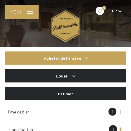
0
FR
MENU
Acheter
de l'ancien
De l'ancien
Louer
De l'immo pro
à l'année
Estimer
De l'immo pro
Type de bien
1
1
Localisation