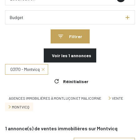
Budget
Filtrer
Voir les
1
annonces
03170 - Montvicq
Réinitialiser
AGENCES IMMOBILIÉRES À MONTLUÇON ET MALICORNE
VENTE
MONTVICQ
1
annonce(s) de ventes immobilières sur Montvicq