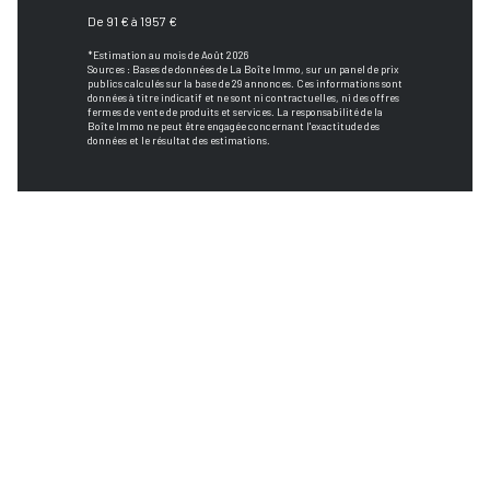
De 91 € à 1957 €
*Estimation au mois de Août 2026
Sources : Bases de données de La Boîte Immo, sur un panel de prix
publics calculés sur la base de 29 annonces. Ces informations sont
données à titre indicatif et ne sont ni contractuelles, ni des offres
fermes de vente de produits et services. La responsabilité de la
Boîte Immo ne peut être engagée concernant l'exactitude des
données et le résultat des estimations.