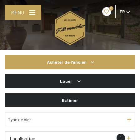
0
FR
MENU
Acheter
de l'ancien
De l'ancien
Louer
De l'immo pro
De l'immo pro
Estimer
Type de bien
1
Localisation