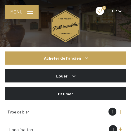
0
FR
MENU
Acheter
de l'ancien
De l'ancien
Louer
De l'immo pro
De l'immo pro
Estimer
Type de bien
1
1
Localisation