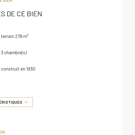
E BIEN
S DE CE BIEN
terrain 278 m²
3 chambre(s)
construit en 1930
Chauffage individuel : chaudière (gaz de ville)
exposition Nord-Sud
ÉRISTIQUES
2 niveau(x)
ION
cave