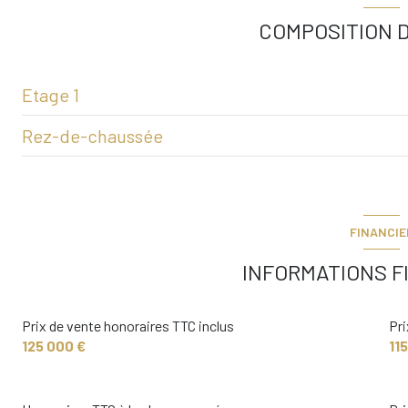
COMPOSITION D
Etage 1
Rez-de-chaussée
chambre
chambre
Dégagement
Dégagement
salon/sejour
FINANCIE
Salle d'eau
salle à manger
INFORMATIONS F
WC
Salle d'eau
Prix de vente honoraires TTC inclus
Pri
cuisine
125 000 €
11
chambre
WC