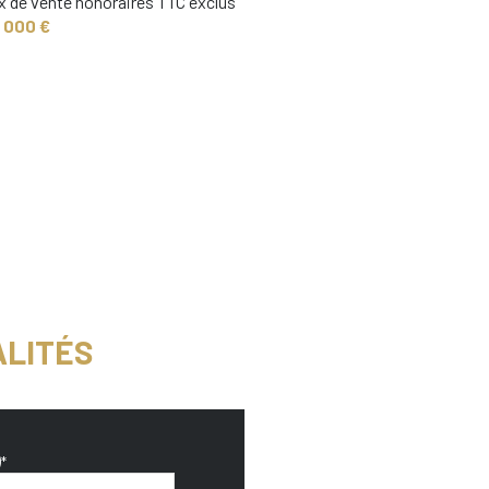
x de vente honoraires TTC exclus
5 000 €
ALITÉS
*