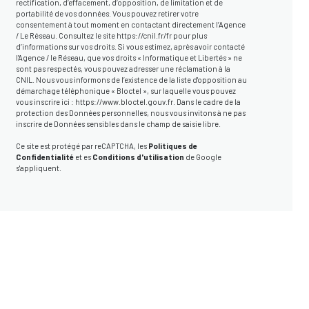
rectification, d’effacement, d’opposition, de limitation et de
portabilité de vos données. Vous pouvez retirer votre
consentement à tout moment en contactant directement l’Agence
/ Le Réseau. Consultez le site
https://cnil.fr/fr
pour plus
d’informations sur vos droits. Si vous estimez, après avoir contacté
l'Agence / le Réseau, que vos droits « Informatique et Libertés » ne
sont pas respectés, vous pouvez adresser une réclamation à la
CNIL. Nous vous informons de l’existence de la liste d'opposition au
démarchage téléphonique « Bloctel », sur laquelle vous pouvez
vous inscrire ici :
https://www.bloctel.gouv.fr
. Dans le cadre de la
protection des Données personnelles, nous vous invitons à ne pas
inscrire de Données sensibles dans le champ de saisie libre.
Ce site est protégé par reCAPTCHA, les
Politiques de
Confidentialité
et es
Conditions d'utilisation
de Google
s'appliquent.