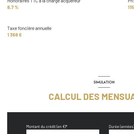
Honoraires TTC à la charge acquéreur
Pri
8,7 %
11
Taxe foncière annuelle
1 368 €
SIMULATION
CALCUL DES MENSU
Montant du crédit (en €)*
Durée (années)