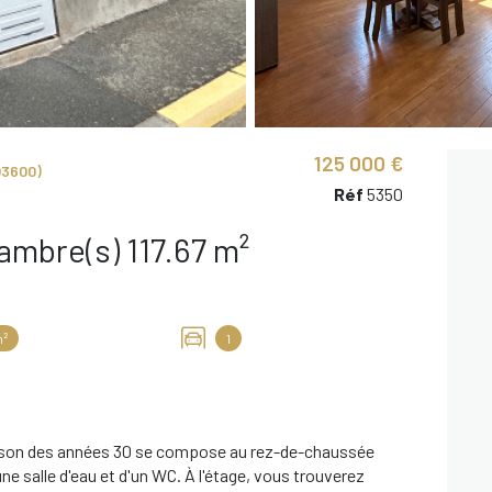
125 000 €
3600)
Réf
5350
Maison 6 pièce(s) 3 chambre(s) 117.67 m²
m²
1
maison des années 30 se compose au rez-de-chaussée
une salle d'eau et d'un WC. À l'étage, vous trouverez