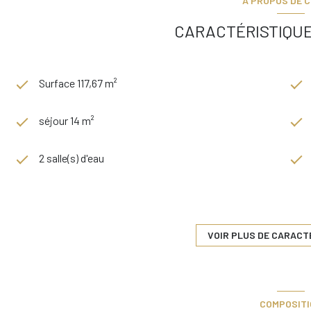
A PROPOS DE C
CARACTÉRISTIQUE
Surface 117,67 m²
séjour 14 m²
2 salle(s) d'eau
cuisine séparée (équipée)
1 garage(s)
VOIR PLUS DE CARACT
1 côté(s) mitoyen(s)
COMPOSIT
2 étage(s)