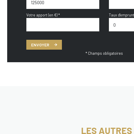
Votre apport (en €) *
Taux d'emprunt
ENVOYER
* Champs obligatoires
LES AUTRES