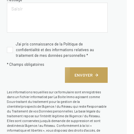
J'ai pris connaissance de la Politique de
confidentialité et des informations relatives au
traitement de mes données personnelles *
* Champs obligatoires
ENVOYER
Les informations recueillies sur ce formulaire sont enregistrées
dans un fichier informatisé par La Boite Immo agissant comme
Sous-traitant du traitement pour la gestion de la
clientèle/prospects de l'Agence / du Réseau qui reste Responsable
du Traitement de vos Données personnelles. La base légale du
traitement repose sur l'intérêt légitime de l'Agence / du Réseau.
Elles sont conservées jusqu'à demande de suppression et sont
destinées à l'Agence / au Réseau. Conformément à la loi «
informatique et libertés », vous disposez des droits d’accès, de