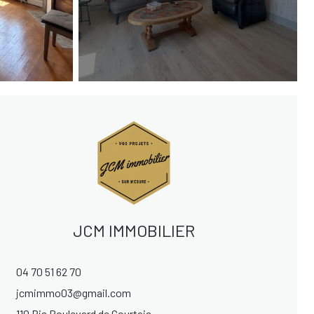
JCM IMMOBILIER
04 70 51 62 70
jcmimmo03@gmail.com
110 Bis Boulevard de Courtais