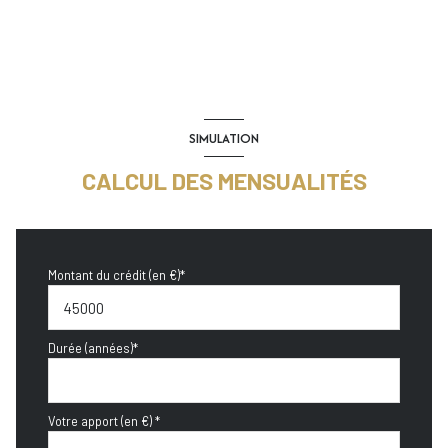
SIMULATION
CALCUL DES MENSUALITÉS
Montant du crédit (en €)*
Durée (années)*
Votre apport (en €) *