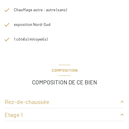
Chauffage autre : autre (sans)
exposition Nord-Sud
1 côté(s) mitoyen(s)
COMPOSITION
COMPOSITION DE CE BIEN
Rez-de-chaussée
Etage 1
salon - cuisine
28 m²
grange
50 m²